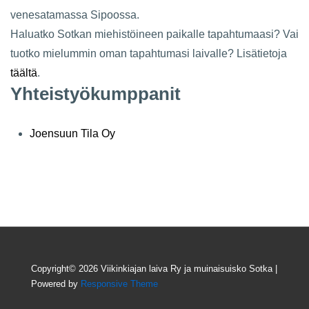
venesatamassa Sipoossa.
Haluatko Sotkan miehistöineen paikalle tapahtumaasi? Vai
tuotko mielummin oman tapahtumasi laivalle? Lisätietoja
täältä
.
Yhteistyökumppanit
Joensuun Tila Oy
Copyright© 2026
Viikinkiajan laiva Ry ja muinaisuisko Sotka
|
Powered by
Responsive Theme