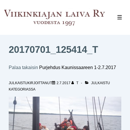
↓
Siirry
VAL
pääsisältöön
20170701_125414_T
Palaa takaisin
Purjehdus Kaunissaareen 1-2.7.2017
JULKAISTUKIRJOITTANUT
2.7.2017
T
JULKAISTU
KATEGORIASSA