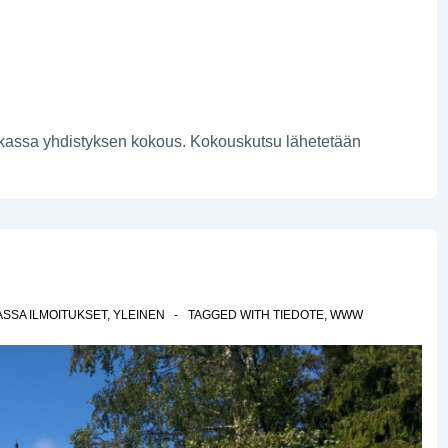
kassa yhdistyksen kokous. Kokouskutsu lähetetään
ASSA
ILMOITUKSET
,
YLEINEN
TAGGED WITH
TIEDOTE
,
WWW