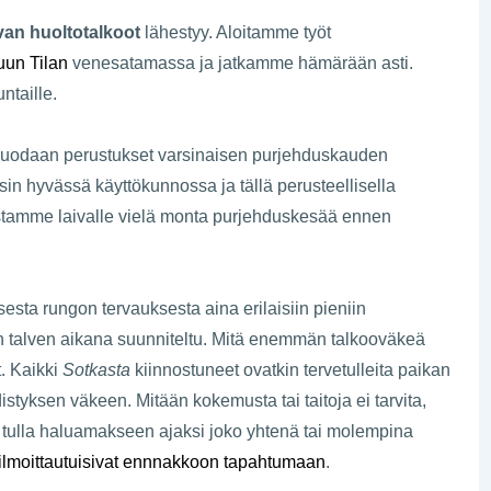
ivan huoltotalkoot
lähestyy. Aloitamme työt
un Tilan
venesatamassa ja jatkamme hämärään asti.
ntaille.
lä luodaan perustukset varsinaisen purjehduskauden
in hyvässä käyttökunnossa ja tällä perusteellisella
mistamme laivalle vielä monta purjehduskesää ennen
esta rungon tervauksesta aina erilaisiin pieniin
 on talven aikana suunniteltu. Mitä enemmän talkooväkeä
. Kaikki
Sotkasta
kiinnostuneet ovatkin tervetulleita paikan
istyksen väkeen. Mitään kokemusta tai taitoja ei tarvita,
oi tulla haluamakseen ajaksi joko yhtenä tai molempina
ilmoittautuisivat ennnakkoon tapahtumaan
.