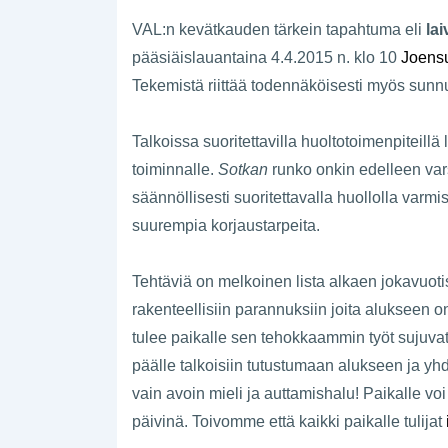
VAL:n kevätkauden tärkein tapahtuma eli
la
pääsiäislauantaina 4.4.2015 n. klo 10
Joensu
Tekemistä riittää todennäköisesti myös sunnu
Talkoissa suoritettavilla huoltotoimenpiteil
toiminnalle.
Sotkan
runko onkin edelleen vars
säännöllisesti suoritettavalla huollolla var
suurempia korjaustarpeita.
Tehtäviä on melkoinen lista alkaen jokavuotis
rakenteellisiin parannuksiin joita alukseen
tulee paikalle sen tehokkaammin työt sujuvat
päälle talkoisiin tutustumaan alukseen ja yhd
vain avoin mieli ja auttamishalu! Paikalle v
päivinä. Toivomme että kaikki paikalle tulijat