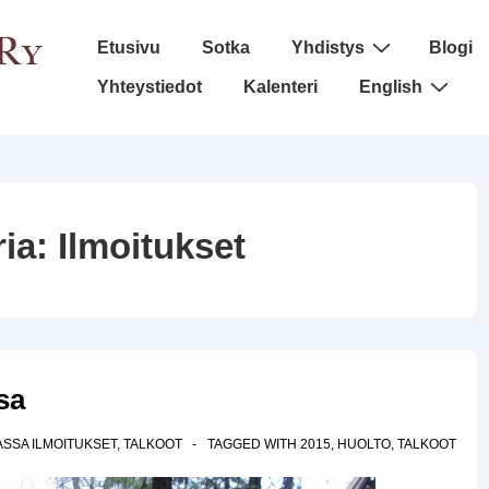
Päänavigaatio
Etusivu
Sotka
Yhdistys
Blogi
Yhteystiedot
Kalenteri
English
ria:
Ilmoitukset
sa
ASSA
ILMOITUKSET
,
TALKOOT
TAGGED WITH
2015
,
HUOLTO
,
TALKOOT