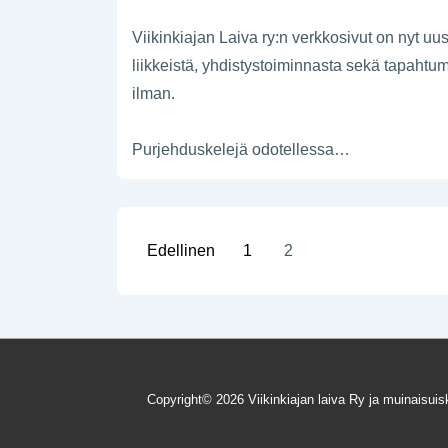
Viikinkiajan Laiva ry:n verkkosivut on nyt uu
liikkeistä, yhdistystoiminnasta sekä tapahtum
ilman.
Purjehduskelejä odotellessa…
Artikkelien
Edellinen
1
2
sivutus
Copyright© 2026
Viikinkiajan laiva Ry ja muinaisu