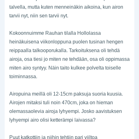
talvella, mutta kuten menneinäkin aikoina, kun airon
tarvii nyt, niin sen tarvii nyt.
Kokoonnuimme Rauhan tilalla Hollolassa
heinäkuisena viikonloppuna puolen tusinan hengen
reippaalla talkooporukalla. Tarkoituksena oli tehdä
airoja, osa tiesi jo miten ne tehdään, osa oli oppimassa
miten airo syntyy. Näin taito kulkee polvelta toiselle
toiminnassa.
Airopuina meillä oli 12-15cm paksuja suoria kuusia.
Airojen mitaksi tuli noin 470cm, joka on hieman
olemassaolevia airoja lyhyempi. Josko aavistuksen
lyhyempi airo olisi ketterämpi laivassa?
Puut katkottiin ja niihin tehtiin pari viiltoa