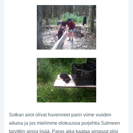
Sotkan airot olivat huvenneet parin viime vuoden
aikana ja jos mielimme elokuussa purjehtia Salmeen
tarvittiin airoja lisää. Paras aika kaataa airopuut olisi