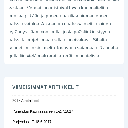
vastaan. Vendat luonnistuivat hyvin kun maltettiin
odottaa pitkään ja purjeen pakittaa hieman ennen
halssin vaihtoa. Aikataulun uhatessa otettiin toinen
pyrähdys itään moottorilla, josta päästiinkin styyrin
halssilla purjehtimaan sillan luo rivakasti. Sillalta
soudettiin iloisin mielin Joensuun satamaan. Rannalla
grillattiin vielä makkarat ja kerättiin puutelista.
VIIMEISIMMÄT ARTIKKELIT
2017 Airotalkoot
Purjehdus Kaunissaareen 1-2.7.2017
Purjehdus 17-18.6.2017