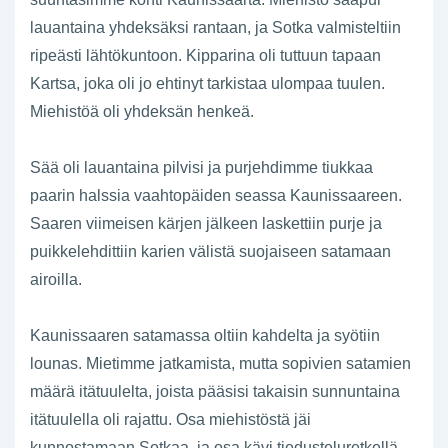
lauantaina yhdeksäksi rantaan, ja Sotka valmisteltiin
ripeästi lähtökuntoon. Kipparina oli tuttuun tapaan
Kartsa, joka oli jo ehtinyt tarkistaa ulompaa tuulen.
Miehistöä oli yhdeksän henkeä.
Sää oli lauantaina pilvisi ja purjehdimme tiukkaa
paarin halssia vaahtopäiden seassa Kaunissaareen.
Saaren viimeisen kärjen jälkeen laskettiin purje ja
puikkelehdittiin karien välistä suojaiseen satamaan
airoilla.
Kaunissaaren satamassa oltiin kahdelta ja syötiin
lounas. Mietimme jatkamista, mutta sopivien satamien
määrä itätuulelta, joista pääsisi takaisin sunnuntaina
itätuulella oli rajattu. Osa miehistöstä jäi
kunnostamaan Sotkaa, ja osa kävi tiedusteluretkellä.