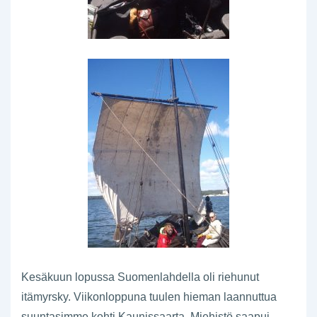
Kesäkuun lopussa Suomenlahdella oli riehunut
itämyrsky. Viikonloppuna tuulen hieman laannuttua
suuntasimme kohti Kaunissaarta. Miehistö saapui