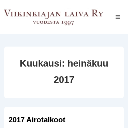
↓
Siirry
VAL
pääsisältöön
Kuukausi:
heinäkuu
2017
2017 Airotalkoot