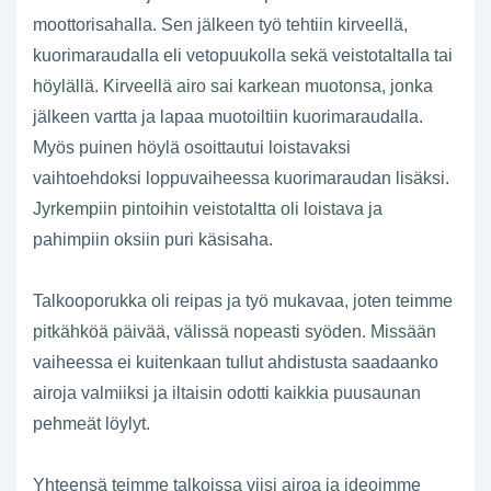
moottorisahalla. Sen jälkeen työ tehtiin kirveellä,
kuorimaraudalla eli vetopuukolla sekä veistotaltalla tai
höylällä. Kirveellä airo sai karkean muotonsa, jonka
jälkeen vartta ja lapaa muotoiltiin kuorimaraudalla.
Myös puinen höylä osoittautui loistavaksi
vaihtoehdoksi loppuvaiheessa kuorimaraudan lisäksi.
Jyrkempiin pintoihin veistotaltta oli loistava ja
pahimpiin oksiin puri käsisaha.
Talkooporukka oli reipas ja työ mukavaa, joten teimme
pitkähköä päivää, välissä nopeasti syöden. Missään
vaiheessa ei kuitenkaan tullut ahdistusta saadaanko
airoja valmiiksi ja iltaisin odotti kaikkia puusaunan
pehmeät löylyt.
Yhteensä teimme talkoissa viisi airoa ja ideoimme