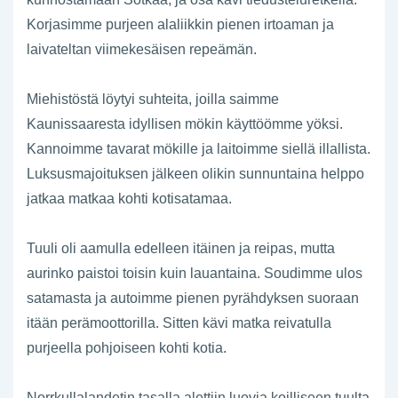
Korjasimme purjeen alaliikkin pienen irtoaman ja
laivateltan viimekesäisen repeämän.
Miehistöstä löytyi suhteita, joilla saimme
Kaunissaaresta idyllisen mökin käyttöömme yöksi.
Kannoimme tavarat mökille ja laitoimme siellä illallista.
Luksusmajoituksen jälkeen olikin sunnuntaina helppo
jatkaa matkaa kohti kotisatamaa.
Tuuli oli aamulla edelleen itäinen ja reipas, mutta
aurinko paistoi toisin kuin lauantaina. Soudimme ulos
satamasta ja autoimme pienen pyrähdyksen suoraan
itään perämoottorilla. Sitten kävi matka reivatulla
purjeella pohjoiseen kohti kotia.
Norrkullalandetin tasalla alettiin luovia koilliseen tuulta