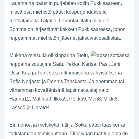
Lauantaina päästiin purjehtien kotiin Pukkisaareen,
missä osa miehistö pääsi koepurjehdukselle
ruotsalaisella Täljalla. Lauantai illalla oli vielä
Sommelon järjestämät kekkerit Pukkisaaressa, johon
reippaimmat miehistön jäsenet jaksoivat osallistua.
Mukana reissulla oli kipparina Stefu,
reippaina soutajina Satu, Pekka, Kartsa, Pasi, Jani,
Ossi, Kira ja Toni, sekä ulkomaisena vahvistuksena
Sofia Norjasta ja Dennis Tanskasta. Ja enemmän tai
vähemmän kovaäänisinä lapsimatkustajina oli
Hanna12, Matilda9, Ilkka9, Pekka9, Meri8, Micki8,
Lasse5 ja Harald4.
Eli menoa ja melskettä riitti ja Sotka pääsi taas kerran
todistamaan toimivuuttaan. Eli laivaan mahtuu ainakin