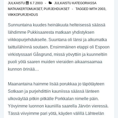
JULKAISTU
6.7.2003
JULKAISTU KATEGORIASSA
MATKAKERTOMUKSET
,
PURJEHDUKSET
TAGGED WITH
2003
,
VIIKKOPURJEHDUS
Sunnuntaina kuudes heinäkuuta helteisessä säässä
lähdimme Pukkisaaresta matkaan yhdistyksen
viikkopurjehdukselle. Suuntana oli länsi ja alkumatka
taittuilähinnä soutaen. Ensimmäinen etappi oli Espoon
virkistyssaari Gåsgrund, missä yövyttiin ja kuunneltiin
puoli yötä saaren muiden vieraiden aikaansaamaa
kunnon örinää…
Maanantaina haimme lisää porukkaa jo täpötäyteen
Sotkaan ja purjehdittiin kauniissa säässä länteen
ulkoväylää pitkin pitkälle Porkkalan nimelle päin.
Yövyimme luonnon kauniilla saarella Järvön vieressä.
Tässä viivyimme pari yötä, käyden välillä Lähteelän