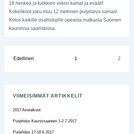
18 henkeä ja kaikkien viikon kamat ja eväät!!
Kokeilkoot joku muu 12 metrinen purjelaiva samaa!
Kiitos kaikille osallistujille upeasta matkasta Suomen
kauniissa saaristossa.
Artikkelien
Edellinen
1
2
sivutus
VIIMEISIMMÄT ARTIKKELIT
2017 Airotalkoot
Purjehdus Kaunissaareen 1-2.7.2017
Purjehdus 17-18.6.2017