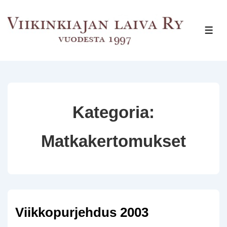
↓
Siirry
VAL
pääsisältöön
Kategoria:
Matkakertomukset
Viikkopurjehdus 2003