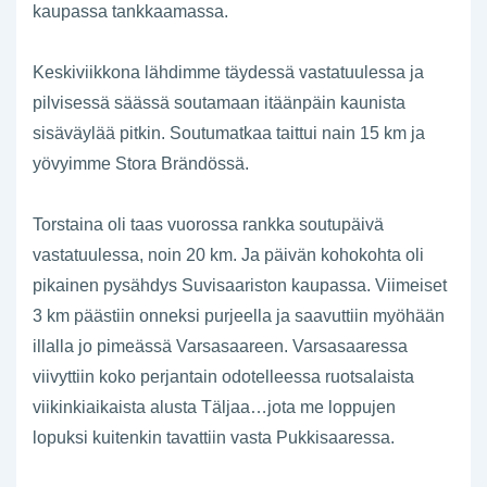
kaupassa tankkaamassa.
Keskiviikkona lähdimme täydessä vastatuulessa ja
pilvisessä säässä soutamaan itäänpäin kaunista
sisäväylää pitkin. Soutumatkaa taittui nain 15 km ja
yövyimme Stora Brändössä.
Torstaina oli taas vuorossa rankka soutupäivä
vastatuulessa, noin 20 km. Ja päivän kohokohta oli
pikainen pysähdys Suvisaariston kaupassa. Viimeiset
3 km päästiin onneksi purjeella ja saavuttiin myöhään
illalla jo pimeässä Varsasaareen. Varsasaaressa
viivyttiin koko perjantain odotelleessa ruotsalaista
viikinkiaikaista alusta Täljaa…jota me loppujen
lopuksi kuitenkin tavattiin vasta Pukkisaaressa.