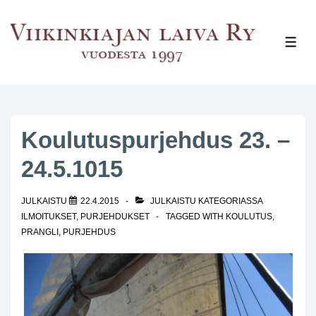
↓
Siirry
VAL
pääsisältöön
Koulutuspurjehdus 23. –
24.5.1015
JULKAISTU
22.4.2015
JULKAISTU KATEGORIASSA
ILMOITUKSET
,
PURJEHDUKSET
TAGGED WITH
KOULUTUS
,
PRANGLI
,
PURJEHDUS