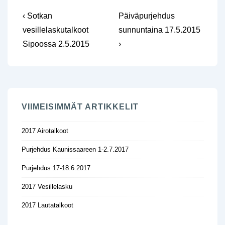
Artikkelien
Edellinen
Seuraava
‹ Sotkan
Päiväpurjehdus
artikkeli
selaus
vesillelaskutalkoot
sunnuntaina 17.5.2015
Sipoossa 2.5.2015
›
VIIMEISIMMÄT ARTIKKELIT
2017 Airotalkoot
Purjehdus Kaunissaareen 1-2.7.2017
Purjehdus 17-18.6.2017
2017 Vesillelasku
2017 Lautatalkoot