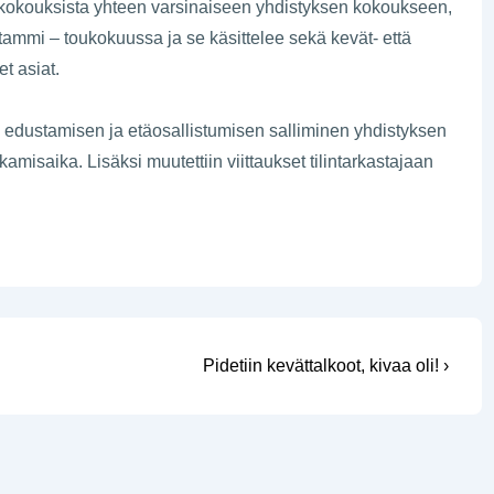
skokouksista yhteen varsinaiseen yhdistyksen kokoukseen,
ammi – toukokuussa ja se käsittelee sekä kevät- että
t asiat.
la edustamisen ja etäosallistumisen salliminen yhdistyksen
misaika. Lisäksi muutettiin viittaukset tilintarkastajaan
Seuraava
Pidetiin kevättalkoot, kivaa oli! ›
artikkeli