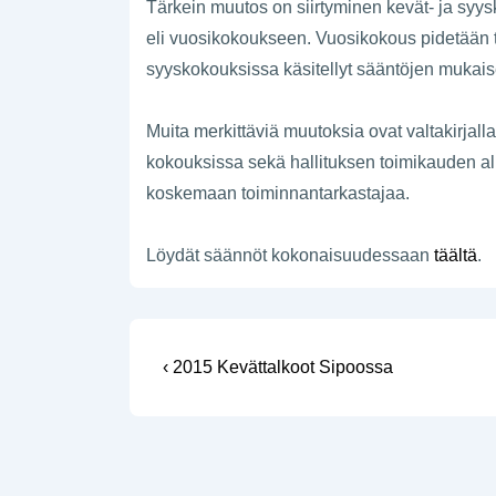
Tärkein muutos on siirtyminen kevät- ja syy
eli vuosikokoukseen. Vuosikokous pidetään t
syyskokouksissa käsitellyt sääntöjen mukaise
Muita merkittäviä muutoksia ovat valtakirjal
kokouksissa sekä hallituksen toimikauden alka
koskemaan toiminnantarkastajaa.
Löydät säännöt kokonaisuudessaan
täältä
.
Artikkelien
Edellinen
‹ 2015 Kevättalkoot Sipoossa
selaus