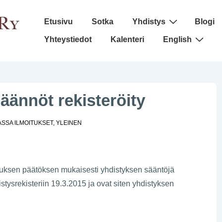
Päänavigaatio
Etusivu
Sotka
Yhdistys
Blogi
Yhteystiedot
Kalenteri
English
äännöt rekisteröity
ASSA
ILMOITUKSET
,
YLEINEN
uksen päätöksen mukaisesti yhdistyksen sääntöjä
istysrekisteriin 19.3.2015 ja ovat siten yhdistyksen